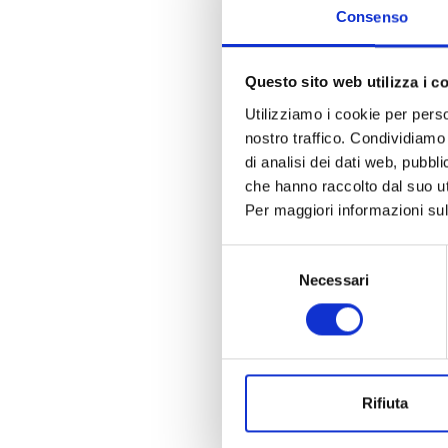
Consenso
Croati
A week on a boat in Croatia
Questo sito web utilizza i c
most fascinating places in
Utilizziamo i cookie per perso
departing from 
nostro traffico. Condividiamo 
di analisi dei dati web, pubbl
che hanno raccolto dal suo uti
Per maggiori informazioni sul
Selezione
Necessari
del
consenso
Rifiuta