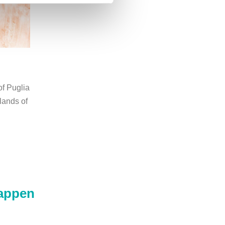
of Puglia
lands of
happen