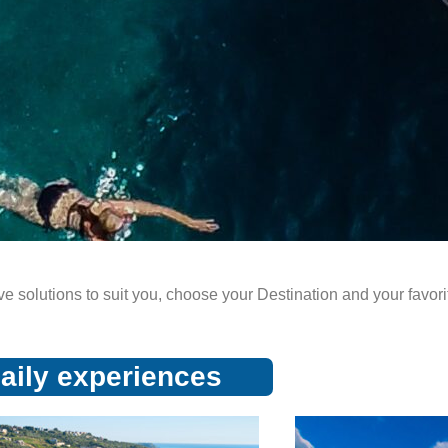
 solutions to suit you,
choose your Destination and your favori
aily experiences