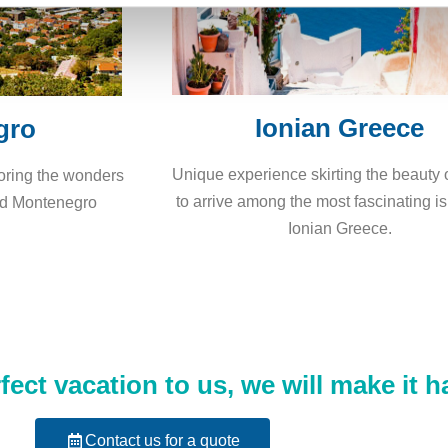
Ionian Greece
gro
Unique experience skirting the beauty 
oring the wonders
to arrive among the most fascinating is
nd Montenegro
Ionian Greece.
ect vacation to us, we will make it 
Contact us for a quote