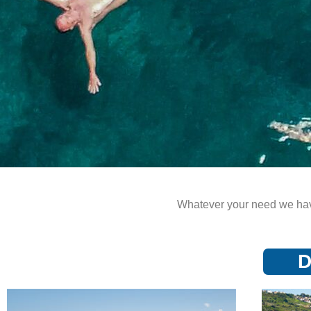
Whatever your need we have
D