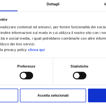
Dettagli
a
Apulia: Gargano a
Tremiti Islands
. Discovering the
ookie
Weekend or week-long boat trip to the
 Central Dalmatia
nalizzare contenuti ed annunci, per fornire funzionalità dei socia
Islands. Adventure in relaxation
Italy
inoltre informazioni sul modo in cui utilizza il nostro sito con i 
icità e social media, i quali potrebbero combinarle con altre inform
lizzo dei loro servizi.
la privacy policy
clicca qui
Preferenze
Statistiche
Accetta selezionati