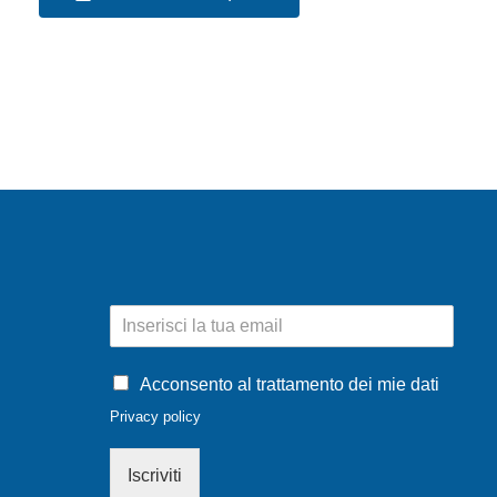
E
m
a
i
Acconsento al trattamento dei mie dati
l
Privacy policy
*
Iscriviti