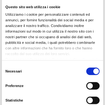
Questo sito web utilizza i cookie
Utilizziamo i cookie per personalizzare contenuti ed
annunci, per fornire funzionalità dei social media e per
analizzare il nostro traffico. Condividiamo inoltre
informazioni sul modo in cui utilizza il nostro sito con i
nostri partner che si occupano di analisi dei dati web,
pubblicità e social media, i quali potrebbero combinarle
con altre informazioni che ha fornito loro o che hanno
raccolto dal suo utilizzo dei loro servizi.
Per maggiori informazioni sulla privacy policy
clicca qui
Selezione
Necessari
del
Puglia: Gargano e Isole Tremiti
consenso
Weekend o settimana in barca alle Isole Tremiti.
Preferenze
Avventura all’insegna del relax.
Statistiche