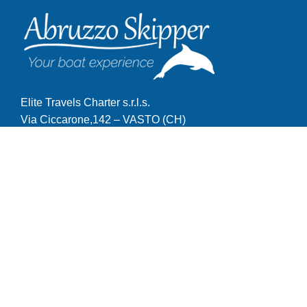
Elite Travels Charter s.r.l.s.
Via Ciccarone,142 – VASTO (CH)
Tel. 0873.671503
Email: prenotazioni@abruzzoskipper.com
© Abruzzo Skipper 2026. Tutti i diritti riservatti.
English
(
Inglese
)
Italiano