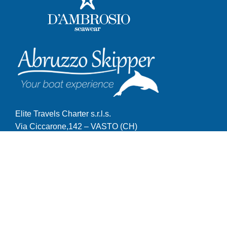
Elite Travels Charter s.r.l.s.
Via Ciccarone,142 – VASTO (CH)
Tel. 0873.671503
Email: prenotazioni@abruzzoskipper.com
© Abruzzo Skipper 2026. Tutti i diritti riservatti.