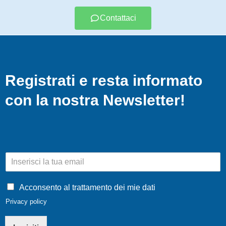
Contattaci
Registrati e resta informato
con la nostra Newsletter!
E
m
a
i
Acconsento al trattamento dei mie dati
l
Privacy policy
*