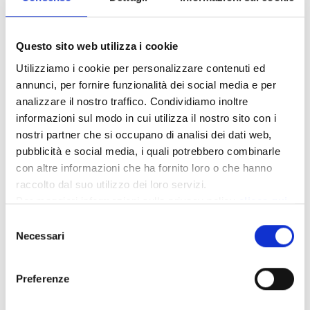
M/Y Cranchi Smeraldo 37
Tour Esclusivo - 11 mt -8 pax
Imbarco Montenero di Bisaccia
Questo sito web utilizza i cookie
Utilizziamo i cookie per personalizzare contenuti ed
Prenota Ora
annunci, per fornire funzionalità dei social media e per
analizzare il nostro traffico. Condividiamo inoltre
informazioni sul modo in cui utilizza il nostro sito con i
nostri partner che si occupano di analisi dei dati web,
pubblicità e social media, i quali potrebbero combinarle
con altre informazioni che ha fornito loro o che hanno
raccolto dal suo utilizzo dei loro servizi.
Per maggiori informazioni sulla privacy policy
clicca qui
Selezione
Necessari
del
consenso
Preferenze